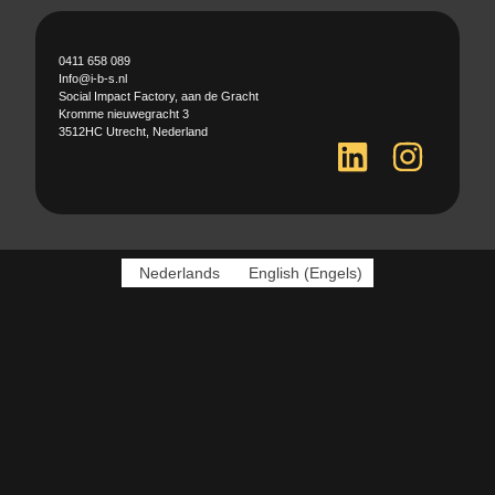
0411 658 089
Info@i-b-s.nl
Social Impact Factory, aan de Gracht
Kromme nieuwegracht 3
3512HC Utrecht, Nederland
Nederlands
English
(
Engels
)