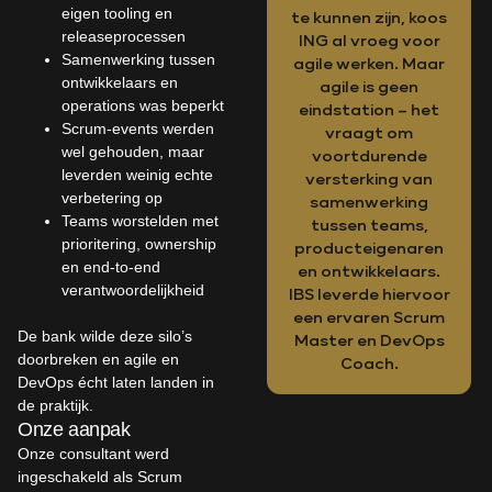
eigen tooling en
te kunnen zijn, koos
releaseprocessen
ING al vroeg voor
Samenwerking tussen
agile werken. Maar
ontwikkelaars en
agile is geen
operations was beperkt
eindstation – het
Scrum-events werden
vraagt om
wel gehouden, maar
voortdurende
leverden weinig echte
versterking van
verbetering op
samenwerking
Teams worstelden met
tussen teams,
prioritering, ownership
producteigenaren
en end-to-end
en ontwikkelaars.
verantwoordelijkheid
IBS leverde hiervoor
een ervaren Scrum
De bank wilde deze silo’s
Master en DevOps
doorbreken en agile en
Coach.
DevOps écht laten landen in
de praktijk.
Onze aanpak
Onze consultant werd
ingeschakeld als Scrum