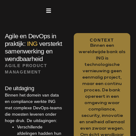
naar
de
inhoud
Agile en DevOps in
CONTEXT
praktijk:
ING
versterkt
Binnen een
samenwerking en
wereldwijde bank als
wendbaarheid
ING is
technologische
AGILE PRODUCT
vernieuwing geen
MANAGEMENT
eenmalig project,
maar een continu
De uitdaging
proces. De bank
Binnen het domein van data
opereert in een
en compliance werkte ING
omgeving waar
met complexe DevOps-teams
compliance,
die moesten leveren onder
security, innovatie
hoge druk. De uitdagingen:
en snelheid allemaal
Verschillende
even zwaar wegen.
afdelingen hadden hun
Om écht wendbaar